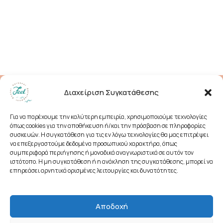
Διαχείριση Συγκατάθεσης
Για να παρέχουμε την καλύτερη εμπειρία, χρησιμοποιούμε τεχνολογίες
όπως cookies για την αποθήκευση ή/και την πρόσβαση σε πληροφορίες
συσκευών. Η συγκατάθεση για τις εν λόγω τεχνολογίες θα μας επιτρέψει
να επεξεργαστούμε δεδομένα προσωπικού χαρακτήρα, όπως
συμπεριφορά περιήγησης ή μοναδικά αναγνωριστικά σε αυτόν τον
ιστότοπο. Η μη συγκατάθεση ή η ανάκληση της συγκατάθεσης, μπορεί να
επηρεάσει αρνητικά ορισμένες λειτουργίες και δυνατότητες.
Χατζιδάκι 25,
+30 210 6640433
Χαλάνδρι 152 38
feel@feel-pdc.gr
Αποδοχή