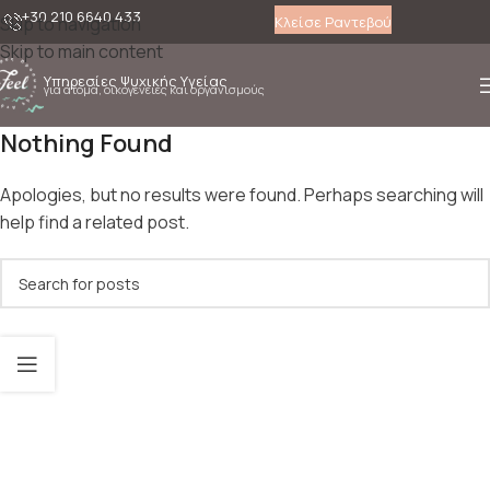
+30 210 6640 433
Κλείσε Ραντεβού
Skip to navigation
Skip to main content
Υπηρεσίες Ψυχικής Υγείας
για άτομά, οικογένειες και οργανισμούς
Nothing Found
Apologies, but no results were found. Perhaps searching will
help find a related post.