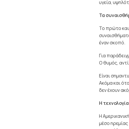
υγεία, υψηλό
Τα συναισθή
Το πρώτο και
συναισθήματά
έναν σκοπό.
Για παράδειγ
Ο θυμός, αντί
Είναι σημαντι
Ακόμα και ότ
δεν έχουν ακ
Η τεχνολογία
Η Αμερικανική
μέσο ηρεμίας 