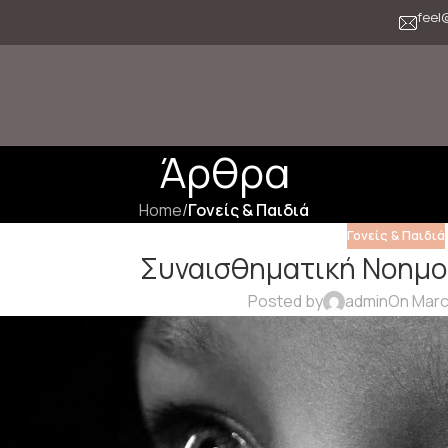
feel
Άρθρα
Home
/
Γονείς & Παιδιά
Γονείς & Παιδιά
Συναισθηματική Νοημοσ
Posted by
admin
On Marc