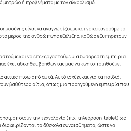
κό μητρώο ή προβλήματα με τον αλκοολισμό.
οημοσύνης είναι να αναγνωρίζουμε και να κατανοούμε τα
στο μέρος της ανθρώπινης εξέλιξης, καθώς εξυπηρετούν
χαστούμε και να επεξεργαστούμε μια δυσάρεστη εμπειρία.
μας έχει αδικηθεί, βοηθώντας μας να κινητοποιηθούμε.
 αιτίες πίσω από αυτά. Αυτό ισχύει και για τα παιδιά.
έχουν βαθύτερα αίτια, όπως μια προηγούμενη εμπειρία που
ρησιμοποιούν την τεχνολογία (π.χ. τηλεόραση, tablet) ως
να διαχειρίζονται τα δύσκολα συναισθήματα, ώστε να