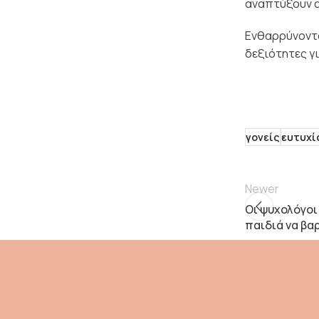
αναπτύξουν α
Ενθαρρύνοντα
δεξιότητες γι
γονείς
ευτυχί
Newer
Οι ψυχολόγοι
παιδιά να βα