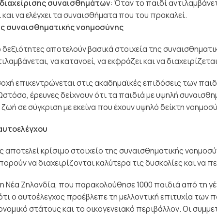
 διαχείρισης συναισθημάτων
: Όταν το παιδί αντιλαμβάνετ
 και να ελέγχει τα συναισθήματα που του προκαλεί.
ης συναισθηματικής νοημοσύνης
δεξιότητες αποτελούν βασικά στοιχεία της συναισθηματικ
ιλαμβάνεται, να κατανοεί, να εκφράζει και να διαχειρίζετα
σοχή επικεντρώνεται στις ακαδημαϊκές επιδόσεις των παι
Ωστόσο, έρευνες δείχνουν ότι τα παιδιά με υψηλή συναισθ
 ζωή σε σύγκριση με εκείνα που έχουν υψηλό δείκτη νοημοσ
 αυτοελέγχου
ς αποτελεί κρίσιμο στοιχείο της συναισθηματικής νοημοσύ
πορούν να διαχειρίζονται καλύτερα τις δυσκολίες και να π
η Νέα Ζηλανδία, που παρακολούθησε 1000 παιδιά από τη γέν
τι ο αυτοέλεγχος προέβλεπε τη μελλοντική επιτυχία των π
νομικό στάτους και το οικογενειακό περιβάλλον. Οι συμμε