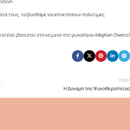
οσύνη.
ατά τους, τα βοηθάμε να αποκτήσουν πολύτιμες
τό έχει βασιστεί στο κείμενο της ψυχολόγου
Meghan Owenz
)
Older
Η Δύναμη της Ψυχοθεραπείας