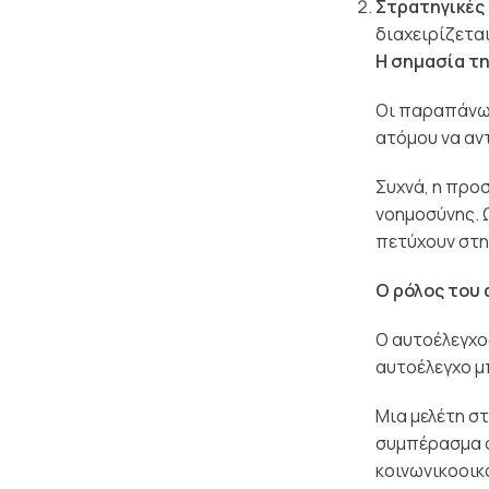
Στρατηγικές
διαχειρίζεται
Η σημασία τ
Οι παραπάνω 
ατόμου να αντ
Συχνά, η προ
νοημοσύνης. 
πετύχουν στη
Ο ρόλος του
Ο αυτοέλεγχο
αυτοέλεγχο μ
Μια μελέτη στ
συμπέρασμα ό
κοινωνικοοικο