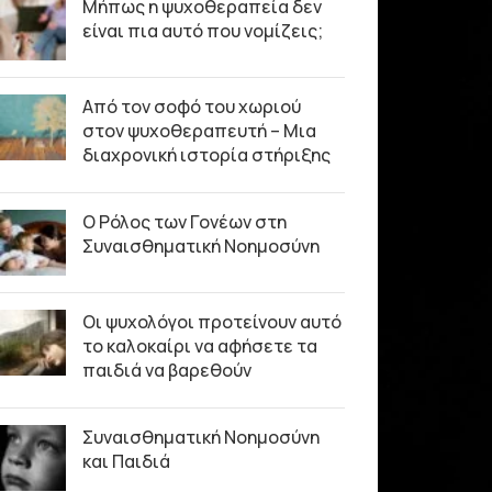
Μήπως η ψυχοθεραπεία δεν
είναι πια αυτό που νομίζεις;
Από τον σοφό του χωριού
στον ψυχοθεραπευτή – Μια
διαχρονική ιστορία στήριξης
Ο Ρόλος των Γονέων στη
Συναισθηματική Νοημοσύνη
Οι ψυχολόγοι προτείνουν αυτό
το καλοκαίρι να αφήσετε τα
παιδιά να βαρεθούν
Συναισθηματική Νοημοσύνη
και Παιδιά