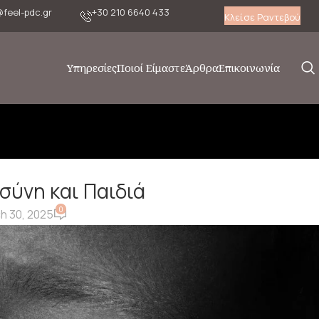
@feel-pdc.gr
+30 210 6640 433
Κλείσε Ραντεβού
Υπηρεσίες
Ποιοί Είμαστε
Άρθρα
Επικοινωνία
ύνη και Παιδιά
0
h 30, 2025