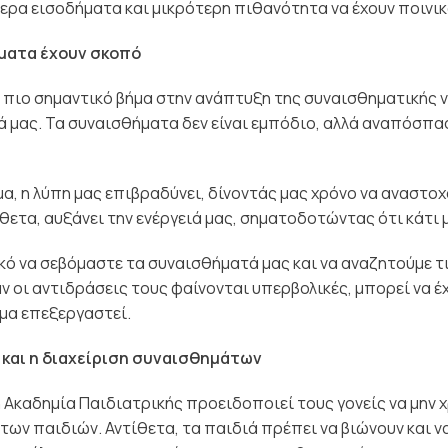
τερα εισοδήματα και μικρότερη πιθανότητα να έχουν ποινι
ματα έχουν σκοπό
 πιο σημαντικό βήμα στην ανάπτυξη της συναισθηματικής ν
 μας. Τα συναισθήματα δεν είναι εμπόδιο, αλλά αναπόσπα
μα, η λύπη μας επιβραδύνει, δίνοντάς μας χρόνο να αναστο
θετα, αυξάνει την ενέργειά μας, σηματοδοτώντας ότι κάτι 
κό να σεβόμαστε τα συναισθήματά μας και να αναζητούμε τις
αν οι αντιδράσεις τους φαίνονται υπερβολικές, μπορεί να 
όμα επεξεργαστεί.
 και η διαχείριση συναισθημάτων
 Ακαδημία Παιδιατρικής προειδοποιεί τους γονείς να μην χ
των παιδιών. Αντίθετα, τα παιδιά πρέπει να βιώνουν και 