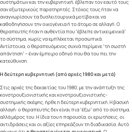
συστημάτων και την κυβερνητική, έβλεπαν τον εαυτό τους
σαν εξωτερικούς παρατηρητές. Στόχος τους ήταν να
αναγνωρίσουν τα δυσλειτουργικά μοτίβα και να
καθοδηγήσουν την οικογένεια ή το άτομο σε αλλαγή. Ο
θεραπευτής ήταν η αυθεντία που “έβλεπε αντικειμενικά”
το σύστημα, χωρίς να εμπλέκεται προσωπικά.
Αντίστοιχα, ο θεραπευόμενος συχνά περίμενε “τη σωστή
απάντηση” – έναν έμπειρο οδηγό που θα του πει την
κατεύθυνση.
Η δεύτερη κυβερνητική (από αρχές 1980 και μετά)
Στις αρχές της δεκαετίας του 1980, με την ανάπτυξη της
κονστρουξιονιστικής και κονστρουξιονιστικής-
συστημικής σκέψης, ήρθε η δεύτερη κυβερνητική. Η βασική
αλλαγή: ο θεραπευτής δεν είναι πια “έξω” από το σύστημα,
αλλά μέρος του. Η ίδια του η παρουσία, οι ερωτήσεις, οι
αντιδράσεις και οι αξίες επηρεάζουν τη διαδικασία. Αυτό
σήμαινε ότι
η θεραπεία γίνεται συνεργατική
. Ο