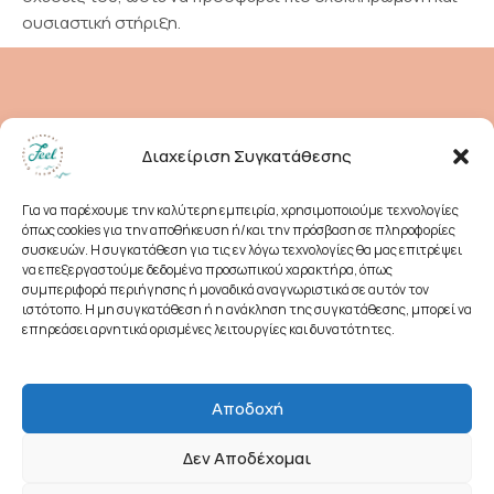
ουσιαστική στήριξη.
Διαχείριση Συγκατάθεσης
Για να παρέχουμε την καλύτερη εμπειρία, χρησιμοποιούμε τεχνολογίες
όπως cookies για την αποθήκευση ή/και την πρόσβαση σε πληροφορίες
συσκευών. Η συγκατάθεση για τις εν λόγω τεχνολογίες θα μας επιτρέψει
να επεξεργαστούμε δεδομένα προσωπικού χαρακτήρα, όπως
Χατζιδάκι 25,
συμπεριφορά περιήγησης ή μοναδικά αναγνωριστικά σε αυτόν τον
+30 210 6640433
ιστότοπο. Η μη συγκατάθεση ή η ανάκληση της συγκατάθεσης, μπορεί να
Χαλάνδρι 152 38
feel@feel-pdc.gr
επηρεάσει αρνητικά ορισμένες λειτουργίες και δυνατότητες.
Αποδοχή
Δεν Αποδέχομαι