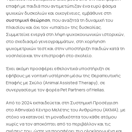
επαφή με παιδιά που αντιμετώπιζαν ένα ευρύ φάσμα
ψυχικών δυσκολιών και οικογένειες, εμβάθυνε στη
συστημική θεώρηση
, που αναζητά τη δυναμική του
πλαισίου και όχι τον «υπαίτιο» της δυσκολίας.
Συμμετείχε ενεργά στη λήψη ψυχοκοινωνικών ιστορικών,
στο σχεδιασμό γενεογραμμάτων, στη χορήγηση
ψυχομετρικών τεστ και στην υποστήριξη παιδιών κατά τη
νοσηλεία και την επιστροφή στο σχολείο.
Έχει ακόμη προσφέρει εθελοντικά υποστήριξη σε
εφήβους με νοητική υστέρηση μέσω της Θεραπευτικής
Επαφής με Σκύλο (Animal Assisted Therapy), σε
συνεργασία με τον φορέα Pet Partners of Hellas.
Από το 2024 εκπαιδεύεται στη Συστημική Προσέγγιση
στο Αθηναϊκό Κέντρο Μελέτης του Ανθρώπου (ΑΚΜΑ), με
στόχο να κατανοεί τη μοναδικότητα του κάθε ατόμου
χωρίς να τον αποκόπτει από το περιβάλλον και τις
σχέσεις του, ώστε να προσφέρει πιο ολοκληρωμένη και