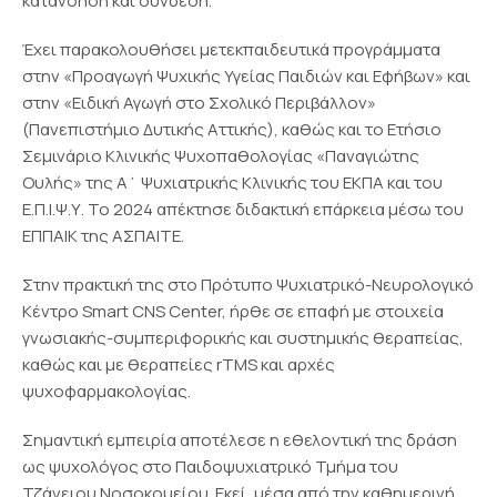
κατανόηση και σύνδεση.
Έχει παρακολουθήσει μετεκπαιδευτικά προγράμματα
στην «Προαγωγή Ψυχικής Υγείας Παιδιών και Εφήβων» και
στην «Ειδική Αγωγή στο Σχολικό Περιβάλλον»
(Πανεπιστήμιο Δυτικής Αττικής), καθώς και το Ετήσιο
Σεμινάριο Κλινικής Ψυχοπαθολογίας «Παναγιώτης
Ουλής» της Α΄ Ψυχιατρικής Κλινικής του ΕΚΠΑ και του
Ε.Π.Ι.Ψ.Υ. Το 2024 απέκτησε διδακτική επάρκεια μέσω του
ΕΠΠΑΙΚ της ΑΣΠΑΙΤΕ.
Στην πρακτική της στο Πρότυπο Ψυχιατρικό-Νευρολογικό
Κέντρο Smart CNS Center, ήρθε σε επαφή με στοιχεία
γνωσιακής-συμπεριφορικής και συστημικής θεραπείας,
καθώς και με θεραπείες rTMS και αρχές
ψυχοφαρμακολογίας.
Σημαντική εμπειρία αποτέλεσε η εθελοντική της δράση
ως ψυχολόγος στο Παιδοψυχιατρικό Τμήμα του
Τζάνειου Νοσοκομείου. Εκεί, μέσα από την καθημερινή