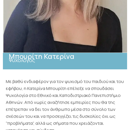
Μπουρίτη Κατερίνα
Ψυχολόγος
Με βαθύ ενδιαφέρον για τον ψυχισμό του παιδιού και του
εφήβου, η Κατερίνα Μπουρίτη επέλεξε να σπουδάσει
Ψυχολογία στο Εθνικό και Καποδιστριακό Πανεπιστήμιο
Αθηνών. Από νωρίς αναζήτησε εμπειρίες που θα της
επέτρεπαν να δει τον άνθρωπο μέσα στο σύνολο των
σχέσεών του και να προσεγγίζει τις δυσκολίες όχι ως
“προβλήματα”, αλλά ως σήματα που χρειάζονται