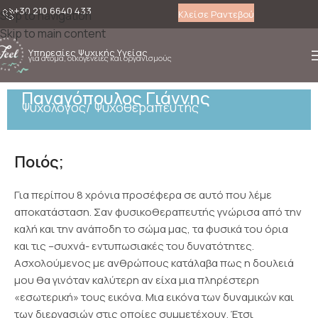
+30 210 6640 433
Κλείσε Ραντεβού
Skip to navigation
Skip to main content
Υπηρεσίες Ψυχικής Υγείας
για άτομά, οικογένειες και οργανισμούς
Παναγόπουλος Γιάννης
Ψυχολόγος/ Ψυχοθεραπευτής
Ποιός;
Για περίπου 8 χρόνια προσέφερα σε αυτό που λέμε
αποκατάσταση. Σαν φυσικοθεραπευτής γνώρισα από την
καλή και την ανάποδη το σώμα μας, τα φυσικά του όρια
και τις –συχνά- εντυπωσιακές του δυνατότητες.
Ασχολούμενος με ανθρώπους κατάλαβα πως η δουλειά
μου θα γινόταν καλύτερη αν είχα μια πληρέστερη
«εσωτερική» τους εικόνα. Μια εικόνα των δυναμικών και
των διεργασιών στις οποίες συμμετέχουν. Έτσι