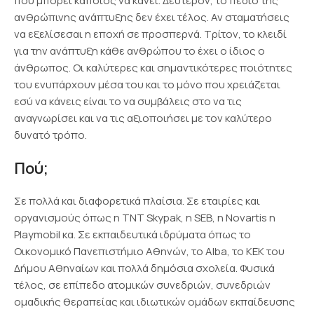
που μπορεί κάποιος να κάνει. Δεύτερον, το πεδίο της
ανθρώπινης ανάπτυξης δεν έχει τέλος. Αν σταματήσεις
να εξελίσεσαι η εποχή σε προσπερνά. Τρίτον, το κλειδί
για την ανάπτυξη κάθε ανθρώπου το έχει ο ίδιος ο
άνθρωπος. Οι καλύτερες και σημαντικότερες ποιότητες
του ενυπάρχουν μέσα του και το μόνο που χρειάζεται
εσύ να κάνεις είναι το να συμβάλεις στο να τις
αναγνωρίσει και να τις αξιοποιήσει με τον καλύτερο
δυνατό τρόπο.
Πού;
Σε πολλά και διαφορετικά πλαίσια. Σε εταιρίες και
οργανισμούς όπως η TNT Skypak, η SEB, η Novartis η
Playmobil κα. Σε εκπαιδευτικά ιδρύματα όπως το
Οικονομικό Πανεπιστήμιο Αθηνών, το Alba, το ΚΕΚ του
Δήμου Αθηναίων και πολλά δημόσια σχολεία. Φυσικά
τέλος, σε επίπεδο ατομικών συνεδριών, συνεδριών
ομαδικής θεραπείας και ιδιωτικών ομάδων εκπαίδευσης