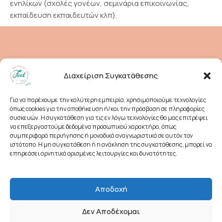
ενηλίκων (σχολές γονέων, σεμινάρια επικοινωνίας,
εκπαίδευση εκπαιδευτών κλπ).
Διαχείριση Συγκατάθεσης
Για να παρέχουμε την καλύτερη εμπειρία, χρησιμοποιούμε τεχνολογίες
όπως cookies για την αποθήκευση ή/και την πρόσβαση σε πληροφορίες
συσκευών. Η συγκατάθεση για τις εν λόγω τεχνολογίες θα μας επιτρέψει
να επεξεργαστούμε δεδομένα προσωπικού χαρακτήρα, όπως
Χατζιδάκι 25,
συμπεριφορά περιήγησης ή μοναδικά αναγνωριστικά σε αυτόν τον
+30 210 6640433
ιστότοπο. Η μη συγκατάθεση ή η ανάκληση της συγκατάθεσης, μπορεί να
Χαλάνδρι 152 38
feel@feel-pdc.gr
επηρεάσει αρνητικά ορισμένες λειτουργίες και δυνατότητες.
Αποδοχή
Δεν Αποδέχομαι